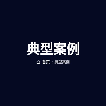
典型案例
首页
典型案例