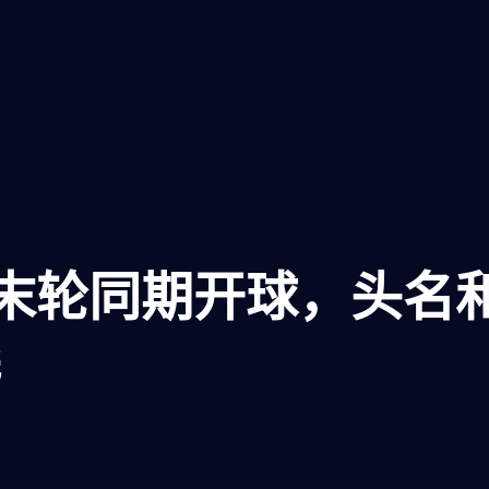
末轮同期开球，头名
晓