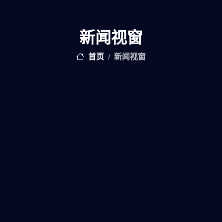
新闻视窗
首页
新闻视窗