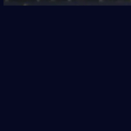
随着比赛临近，外界对D组“最大惊喜”的猜测愈发热烈。是
传统强队稳住阵脚笑到最后，还是黑马一黑到底改写格局？