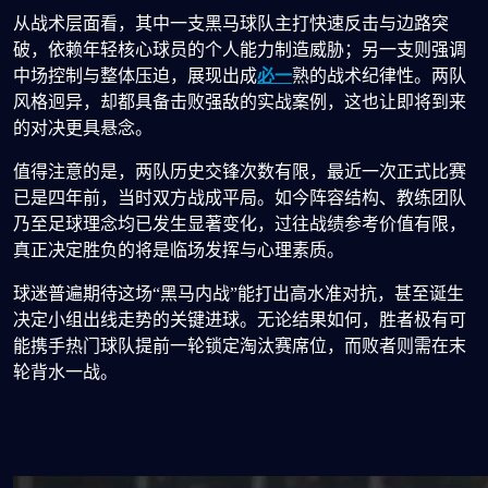
从战术层面看，其中一支黑马球队主打快速反击与边路突
破，依赖年轻核心球员的个人能力制造威胁；另一支则强调
中场控制与整体压迫，展现出成
必一
熟的战术纪律性。两队
风格迥异，却都具备击败强敌的实战案例，这也让即将到来
的对决更具悬念。
值得注意的是，两队历史交锋次数有限，最近一次正式比赛
已是四年前，当时双方战成平局。如今阵容结构、教练团队
乃至足球理念均已发生显著变化，过往战绩参考价值有限，
真正决定胜负的将是临场发挥与心理素质。
球迷普遍期待这场“黑马内战”能打出高水准对抗，甚至诞生
决定小组出线走势的关键进球。无论结果如何，胜者极有可
能携手热门球队提前一轮锁定淘汰赛席位，而败者则需在末
轮背水一战。