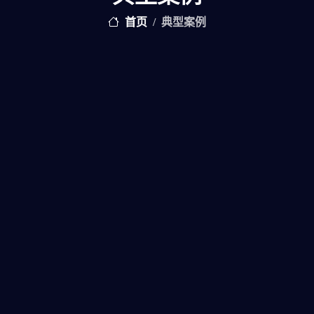
首页
典型案例